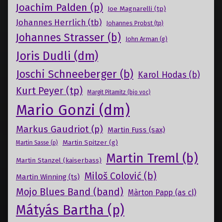
Joachim Palden (p)
Joe Magnarelli (tp)
Johannes Herrlich (tb)
Johannes Probst (tp)
Johannes Strasser (b)
John Arman (g)
Joris Dudli (dm)
Joschi Schneeberger (b)
Karol Hodas (b)
Kurt Peyer (tp)
Margit Pitamitz (bjo voc)
Mario Gonzi (dm)
Markus Gaudriot (p)
Martin Fuss (sax)
Martin Spitzer (g)
Martin Sasse (p)
Martin Treml (b)
Martin Stanzel (kaiserbass)
Miloš Colović (b)
Martin Winning (ts)
Mojo Blues Band (band)
Màrton Papp (as cl)
Mátyás Bartha (p)