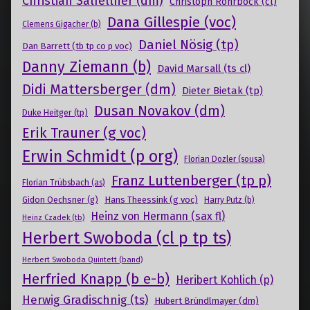
Christian Salfellner (dm)
Christoph Rohrböck (cl)
Dana Gillespie (voc)
Clemens Gigacher (b)
Daniel Nösig (tp)
Dan Barrett (tb tp co p voc)
Danny Ziemann (b)
David Marsall (ts cl)
Didi Mattersberger (dm)
Dieter Bietak (tp)
Dusan Novakov (dm)
Duke Heitger (tp)
Erik Trauner (g voc)
Erwin Schmidt (p org)
Florian Dozler (sousa)
Franz Luttenberger (tp p)
Florian Trübsbach (as)
Gidon Oechsner (g)
Hans Theessink (g voc)
Harry Putz (b)
Heinz von Hermann (sax fl)
Heinz Czadek (tb)
Herbert Swoboda (cl p tp ts)
Herbert Swoboda Quintett (band)
Herfried Knapp (b e-b)
Heribert Kohlich (p)
Herwig Gradischnig (ts)
Hubert Bründlmayer (dm)