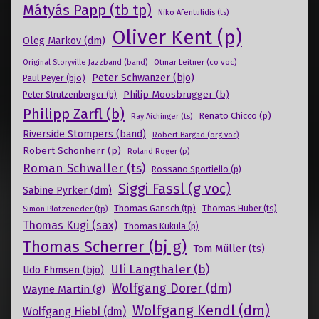
Mátyás Papp (tb tp)
Niko Afentulidis (ts)
Oliver Kent (p)
Oleg Markov (dm)
Otmar Leitner (co voc)
Original Storyville Jazzband (band)
Peter Schwanzer (bjo)
Paul Peyer (bjo)
Philip Moosbrugger (b)
Peter Strutzenberger (b)
Philipp Zarfl (b)
Renato Chicco (p)
Ray Aichinger (ts)
Riverside Stompers (band)
Robert Bargad (org voc)
Robert Schönherr (p)
Roland Roger (p)
Roman Schwaller (ts)
Rossano Sportiello (p)
Siggi Fassl (g voc)
Sabine Pyrker (dm)
Thomas Gansch (tp)
Simon Plötzeneder (tp)
Thomas Huber (ts)
Thomas Kugi (sax)
Thomas Kukula (p)
Thomas Scherrer (bj g)
Tom Müller (ts)
Uli Langthaler (b)
Udo Ehmsen (bjo)
Wolfgang Dorer (dm)
Wayne Martin (g)
Wolfgang Kendl (dm)
Wolfgang Hiebl (dm)