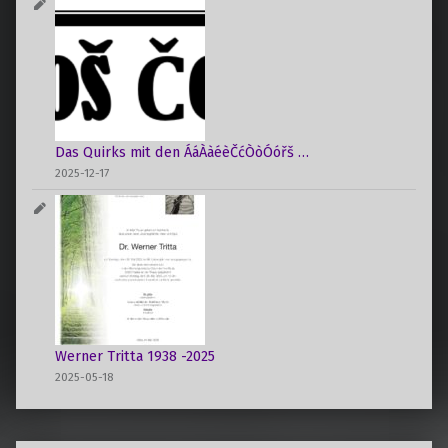
Das Quirks mit den ÁáÀàéèČćÒòÓóřš …
2025-12-17
Werner Tritta 1938 -2025
2025-05-18