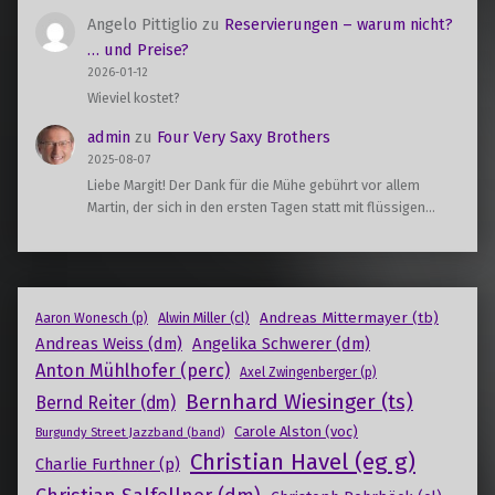
Angelo Pittiglio
zu
Reservierungen – warum nicht?
… und Preise?
2026-01-12
Wieviel kostet?
admin
zu
Four Very Saxy Brothers
2025-08-07
Liebe Margit! Der Dank für die Mühe gebührt vor allem
Martin, der sich in den ersten Tagen statt mit flüssigen…
Andreas Mittermayer (tb)
Alwin Miller (cl)
Aaron Wonesch (p)
Andreas Weiss (dm)
Angelika Schwerer (dm)
Anton Mühlhofer (perc)
Axel Zwingenberger (p)
Bernhard Wiesinger (ts)
Bernd Reiter (dm)
Carole Alston (voc)
Burgundy Street Jazzband (band)
Christian Havel (eg g)
Charlie Furthner (p)