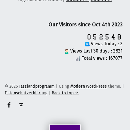
Our Visitors since Oct 4th 2023
Views Today : 2
Views Last 30 days : 2821
Total views : 167077
© 2026
Jazzlandprogramm
|
Using
Modern
WordPress
theme.
|
Datenschutzerklärung
|
Back to top ↑
on faceook
Back to top ↑