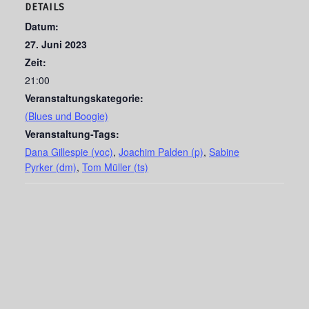
DETAILS
Datum:
27. Juni 2023
Zeit:
21:00
Veranstaltungskategorie:
(Blues und Boogie)
Veranstaltung-Tags:
Dana Gillespie (voc)
,
Joachim Palden (p)
,
Sabine
Pyrker (dm)
,
Tom Müller (ts)