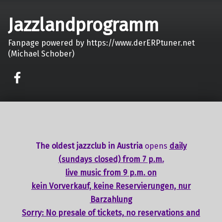
Jazzlandprogramm
Fanpage powered by https://www.derERPtuner.net
(Michael Schober)
on faceook
The oldest jazzclub in Austria
opens
daily
(sundays closed) from 7 p.m.
live music from 9 p.m. on
kein Vorverkauf, keine Reservierungen, nur
Barzahlung
Sorry: No presale of tickets,
no reservations
and