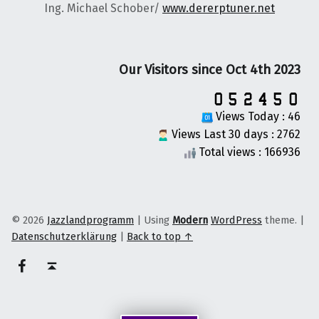
Ing. Michael Schober/
www.dererptuner.net
Our Visitors since Oct 4th 2023
Views Today : 46
Views Last 30 days : 2762
Total views : 166936
© 2026
Jazzlandprogramm
|
Using
Modern
WordPress
theme.
|
Datenschutzerklärung
|
Back to top ↑
on faceook
Back to top ↑