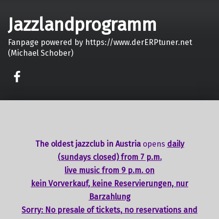
Jazzlandprogramm
Fanpage powered by https://www.derERPtuner.net
(Michael Schober)
on faceook
The oldest jazzclub in Austria
opens
daily
(sundays closed) from 7 p.m.
live music from 9 p.m. on
kein Vorverkauf, keine Reservierungen, nur
Barzahlung
Sorry: No presale of tickets,
no reservations
and