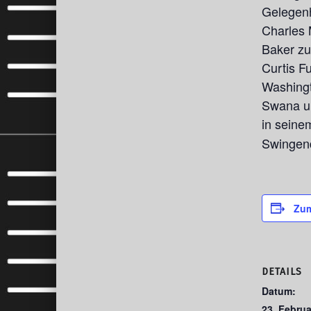
Gelegenh
Charles 
Baker zu
Curtis F
Washingt
Swana un
in seine
Swingend
Zum
DETAILS
Datum:
23. Februa