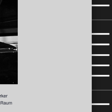
rker
m Raum