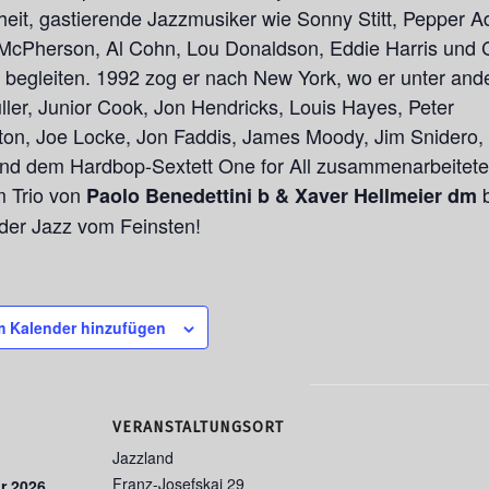
eit, gastierende Jazzmusiker wie Sonny Stitt, Pepper 
McPherson, Al Cohn, Lou Donaldson, Eddie Harris und 
 begleiten. 1992 zog er nach New York, wo er unter and
uller, Junior Cook, Jon Hendricks, Louis Hayes, Peter
on, Joe Locke, Jon Faddis, James Moody, Jim Snidero,
d dem Hardbop-Sextett One for All zusammenarbeitete.
m Trio von
b
Paolo Benedettini b & Xaver Hellmeier dm
er Jazz vom Feinsten!
 Kalender hinzufügen
VERANSTALTUNGSORT
Jazzland
Franz-Josefskai 29
r 2026