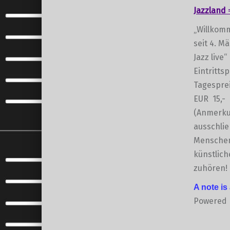
Jazzland
„Willkomm
seit 4. M
Jazz live“
Eintritts
Tagesprei
EUR 15,- 
(Anmerkun
ausschlie
Menschen 
künstlich
zuhören!
A note is
Powered
Skip back to main navigation