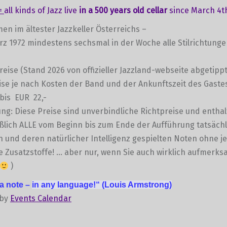
=
all kinds of Jazz live
in a 500 years old cellar
since March 4th
en im ältester Jazzkeller Österreichs –
ärz 1972 mindestens sechsmal in der Woche alle Stilrichtung
preise (Stand 2026 von offizieller Jazzland-webseite abgetippt
se je nach Kosten der Band und der Ankunftszeit des Gaste
bis EUR 22,-
g: Diese Preise sind unverbindliche Richtpreise und entha
ßlich ALLE vom Beginn bis zum Ende der Aufführung tatsächl
und deren natürlicher Intelligenz gespielten Noten ohne je
e Zusatzstoffe! … aber nur, wenn Sie auch wirklich aufmerk
)
 a note –
in any language!“
(Louis Armstrong)
 by
Events Calendar