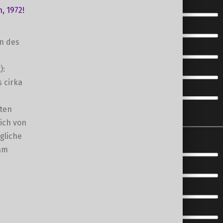
, 1972!
en des
):
s cirka
lten
ich von
gliche
sam