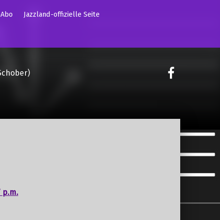
mAbo
Jazzland-offizielle Seite
on faceoo
Schober)
 p.m.