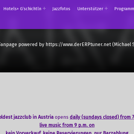
Hotels+ G’schichtln
Jazzfotos
Unterstützer
Program
Fanpage powered by https://www.derERPtuner.net (Michael 
ldest jazzclub in Austria
opens
daily (sundays closed) from 7
live music from 9 p.m. on
kein Vorverkauf, keine Reservierungen, nur Barzahlung