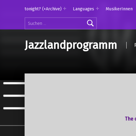
tonight? (+Archive)
Languages
MusikerInnen
Suchen nach:
Jazzlandprogramm
The o