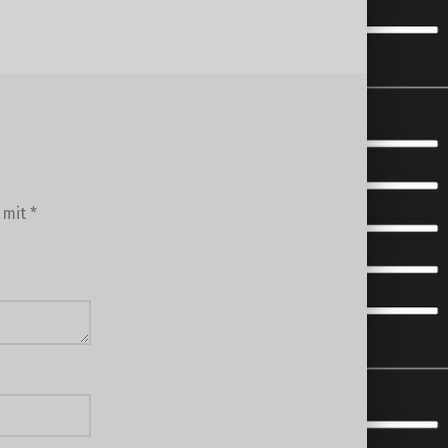
d mit
*