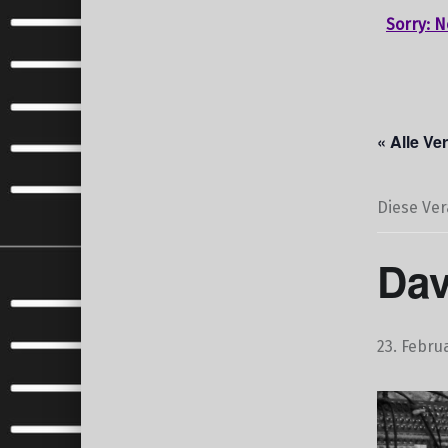
Sorry: N
« Alle Ve
Diese Ver
Dav
23. Febru