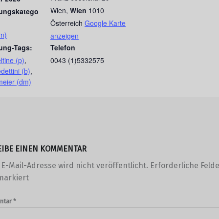
Wien
,
Wien
1010
tungskatego
Österreich
Google Karte
m)
anzeigen
tung-Tags:
Telefon
tine (p)
,
0043 (1)5332575
ettini (b)
,
meier (dm)
EIBE EINEN KOMMENTAR
E-Mail-Adresse wird nicht veröffentlicht.
Erforderliche Felde
arkiert
ntar
*