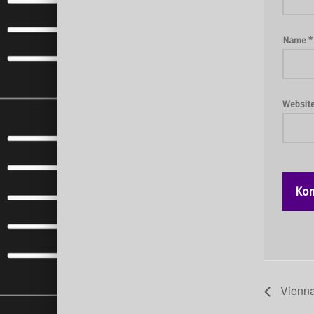
Name
*
Websit
Vienna