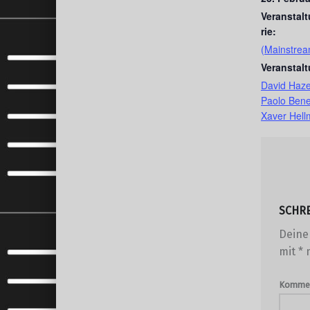
Veranstal
rie:
(Mainstrea
Veranstal
David Hazel
Paolo Bened
Xaver Hell
SCHR
Deine 
mit
*
m
Komme