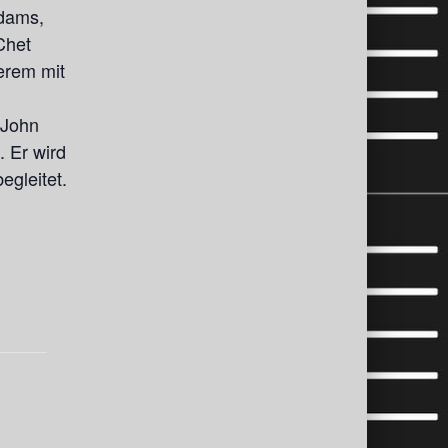
Adams,
Chet
erem mit
 John
 Er wird
egleitet.