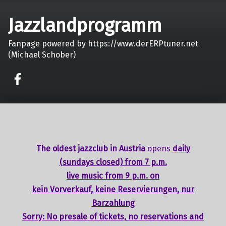
Jazzlandprogramm
Fanpage powered by https://www.derERPtuner.net
(Michael Schober)
on faceook
The oldest jazzclub in Austria
opens
daily
(sundays closed) from 7 p.m.
live music from 9 p.m. on
kein Vorverkauf, keine Reservierungen, nur
Barzahlung
Sorry: No presale of tickets,
no reservations
and