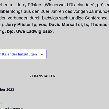
hen mit Jerry Pfisters „Wienerwald Dixielanders“, präsen
abei Songs aus den 20er Jahren des vorigen Jahrhunder
rden verbunden durch Ladwigs sachkundige Conférence 
ng.
Jerry Pfister tp, voc, David Marsall cl, ts, Thomas
 g, bjo, Uwe Ladwig bsax.
 Kalender hinzufügen
VERANSTALTER
ber 2023
:00
tungskategorie