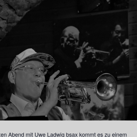
ten Abend mit Uwe Ladwig bsax kommt es zu einem