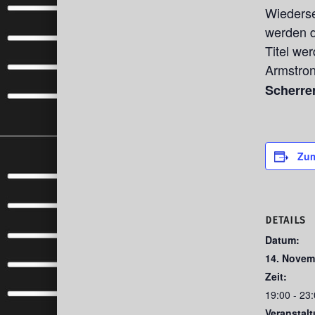
Wiederse
werden d
Titel we
Armstro
Scherrer
Zum
DETAILS
Datum:
14. Novem
Zeit:
19:00 - 23
Veranstal