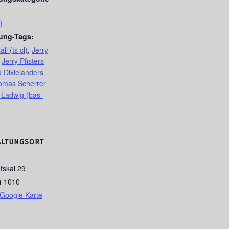
)
tung-Tags:
ll (ts cl)
,
Jerry
,
Jerry Pfisters
 Dixielanders
omas Scherrer
Ladwig (bas-
ALTUNGSORT
fskai 29
n
1010
Google Karte