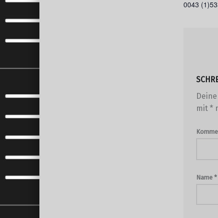
0043 (1)5
SCHR
Deine 
mit
*
m
Komme
Name
*