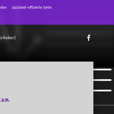
mAbo
Jazzland-offizielle Seite
on faceoo
Schober)
 p.m.