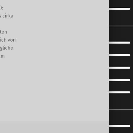
):
s cirka
lten
ich von
gliche
sam