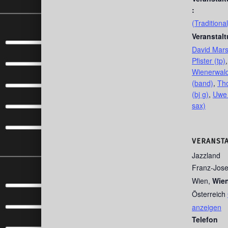
:
(Traditional
Veranstal
David Marsa
Pfister (tp)
Wienerwald
(band)
,
Th
(bj g)
,
Uwe 
sax)
VERANST
Jazzland
Franz-Jose
Wien
,
Wie
Österreich
anzeigen
Telefon