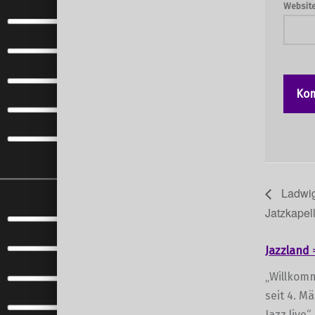
Websit
Ladwi
Jatzkapel
Jazzland
„Willkomm
seit 4. M
Jazz live“