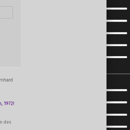
ernhard
, 1972!
en des