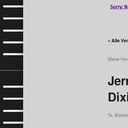
Sorry: N
« Alle Ve
Diese Ver
Jer
Dix
14. Novem