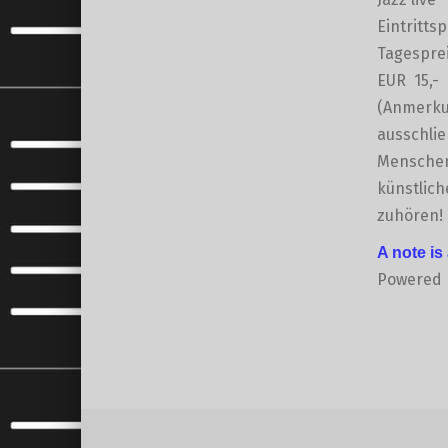
Eintritts
Tagesprei
EUR 15,- 
(Anmerkun
ausschlie
Menschen 
künstlich
zuhören!
A note is
Powered
Skip back to main navigation