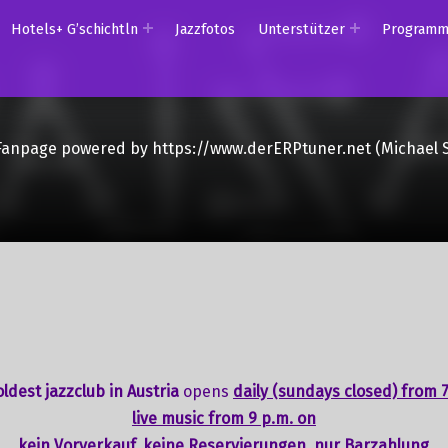
Hotels+ G’schichtln
Jazzfotos
Unterstützer
Program
Fanpage powered by https://www.derERPtuner.net (Michael 
ldest jazzclub in Austria
opens
daily (sundays closed) from 7
live music from 9 p.m. on
kein Vorverkauf, keine Reservierungen, nur Barzahlung