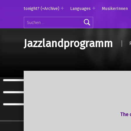
tonight? (+Archive)
Languages
MusikerInnen
Suchen nach:
Jazzlandprogramm
The o