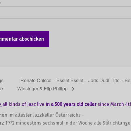
e
gs
Renato Chicco – Essiet Essiet – Joris Dudli Trio + B
le
Wiesinger & Flip Philipp
=
all kinds of Jazz live
in a 500 years old cellar
since March 4th
en im ältester Jazzkeller Österreichs –
ärz 1972 mindestens sechsmal in der Woche alle Stilrichtung