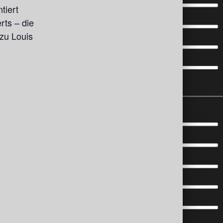
tiert
ts – die
zu Louis