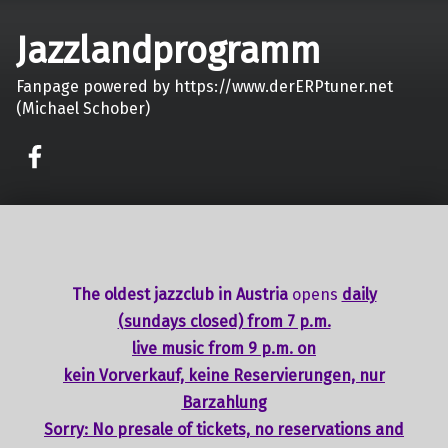
Jazzlandprogramm
Fanpage powered by https://www.derERPtuner.net
(Michael Schober)
on faceook
The oldest jazzclub in Austria
opens
daily
(sundays closed) from 7 p.m.
live music from 9 p.m. on
kein Vorverkauf, keine Reservierungen, nur
Barzahlung
Sorry: No presale of tickets,
no reservations
and