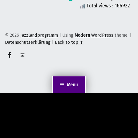
Total views : 166922
© 2026
Jazzlandprogramm
|
Using
Modern
WordPress
theme.
|
Datenschutzerklärung
|
Back to top ↑
on faceook
Back to top ↑
Menu