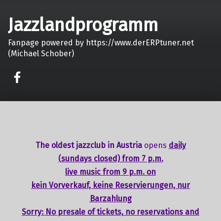
Jazzlandprogramm
Fanpage powered by https://www.derERPtuner.net
(Michael Schober)
on faceook
The oldest jazzclub in Austria
opens
daily
(sundays closed) from 7 p.m.
live music from 9 p.m. on
kein Vorverkauf, keine Reservierungen, nur
Barzahlung
Sorry: No presale of tickets,
no reservations
and