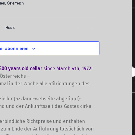
N
ien, Österreich
a
v
Heute
Nächste
i
Veranstaltungen
g
er abonnieren
a
t
 500 years old cellar
since March 4th, 1972!
i
 Österreichs –
mal in der Woche alle Stilrichtungen des
o
n
izieller Jazzland-webseite abgetippt):
nd und der Ankunftszeit des Gastes cirka
erbindliche Richtpreise und enthalten
s zum Ende der Aufführung tatsächlich von