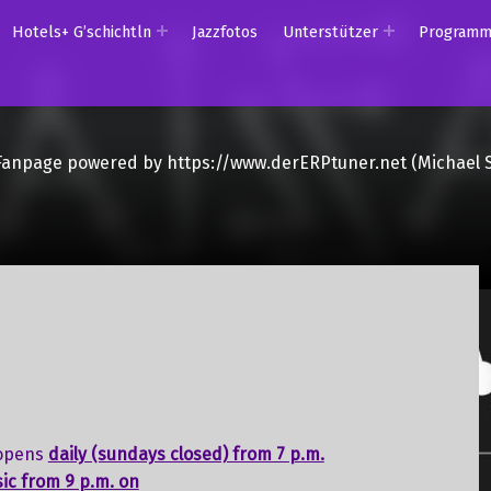
Hotels+ G’schichtln
Jazzfotos
Unterstützer
Program
Fanpage powered by https://www.derERPtuner.net (Michael 
opens
daily (sundays closed) from 7 p.m.
sic from 9 p.m. on