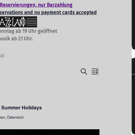
 Reservierungen, nur Barzahlung
servations
and no payment cards accepted
onntag ab 19 Uhr geöffnet
usik ab 21 Uhr.
nd)
V
V
Suche
Liste
e
e
r
r
a
a
r Summer Holidays
n
n
s
ien, Österreich
s
t
t