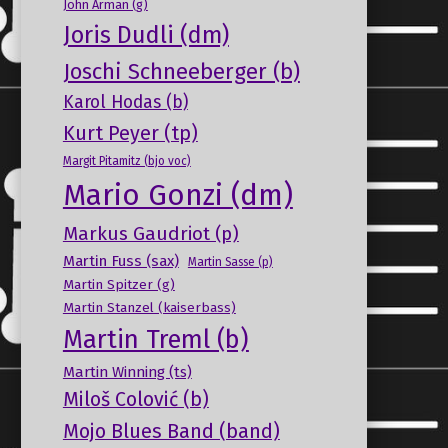
John Arman (g)
Joris Dudli (dm)
Joschi Schneeberger (b)
Karol Hodas (b)
Kurt Peyer (tp)
Margit Pitamitz (bjo voc)
Mario Gonzi (dm)
Markus Gaudriot (p)
Martin Fuss (sax)
Martin Sasse (p)
Martin Spitzer (g)
Martin Stanzel (kaiserbass)
Martin Treml (b)
Martin Winning (ts)
Miloš Colović (b)
Mojo Blues Band (band)