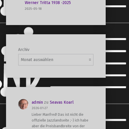
Werner Tritta 1938 -2025
2025-05-18
Archiv
admin
zu
Seavas Koarl
2026-01-27
Lieber Manfred! Das ist nicht die
offizielle Jazzlandseite ;-) ich habe
aber die Preisbandbreite von der