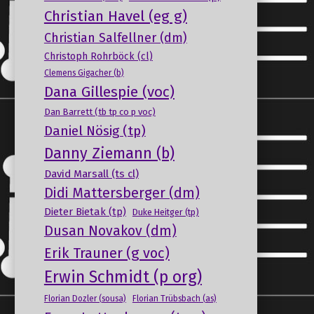
Christian Havel (eg g)
Christian Salfellner (dm)
Christoph Rohrböck (cl)
Clemens Gigacher (b)
Dana Gillespie (voc)
Dan Barrett (tb tp co p voc)
Daniel Nösig (tp)
Danny Ziemann (b)
David Marsall (ts cl)
Didi Mattersberger (dm)
Dieter Bietak (tp)
Duke Heitger (tp)
Dusan Novakov (dm)
Erik Trauner (g voc)
Erwin Schmidt (p org)
Florian Dozler (sousa)
Florian Trübsbach (as)