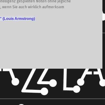
telligenz gespielten Noten ohne jegliche
r, wenn Sie auch wirklich aufmerksam
!“
(Louis Armstrong)