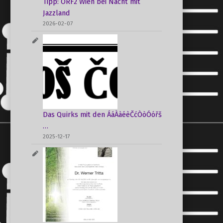
Tipp: ORF2 Wien bei Nacht mit
Jazzland
2026-02-07
Das Quirks mit den ÁáÀàéèČćÒòÓóřš
…
2025-12-17