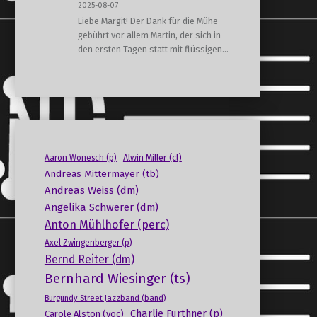
2025-08-07
Liebe Margit! Der Dank für die Mühe
gebührt vor allem Martin, der sich in
den ersten Tagen statt mit flüssigen…
Alwin Miller (cl)
Aaron Wonesch (p)
Andreas Mittermayer (tb)
Andreas Weiss (dm)
Angelika Schwerer (dm)
Anton Mühlhofer (perc)
Axel Zwingenberger (p)
Bernd Reiter (dm)
Bernhard Wiesinger (ts)
Burgundy Street Jazzband (band)
Charlie Furthner (p)
Carole Alston (voc)