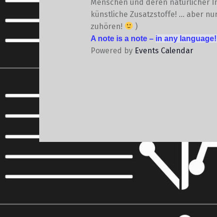
Menschen und deren natürlicher In
künstliche Zusatzstoffe! … aber nu
zuhören!
)
A note is a note –
in any language
Powered by
Events Calendar