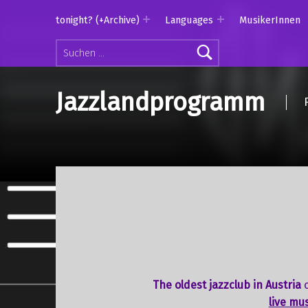
tonight? (+Archive)
Languages
MusikerInnen
Suchen nach:
Jazzlandprogramm
The oldest jazzclub in Austria
live mu