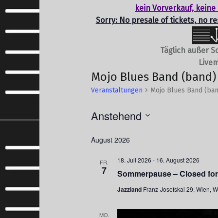
kein Vorverkauf, keine
Sorry: No presale of tickets,
no re
Täglich außer S
Livem
Mojo Blues Band (band)
Veranstaltungen
Mojo Blues Band (ba
Veranstaltungen
Anstehend
Datum
August 2026
wählen.
18. Juli 2026
-
16. August 2026
FR.
7
Sommerpause – Closed fo
Jazzland
Franz-Josefskai 29, Wien, W
MO.