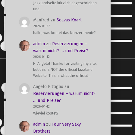
Jazzlandseite kürzlich abgeschrieben
und…
Manfred
zu
Seavas Koarl
2026-01-27
hallo, was kostet das Konzert heute?
admin
zu
Reservierungen –
warum nicht? … und Preise?
2026-01-12
Hi Angelo! Thanks for visiting my site,
but this is NOT the official Jazzland
Website! This is what the official…
Angelo Pittiglio
zu
Reservierungen – warum nicht?
… und Preise?
2026-01-12
Wieviel kostet?
admin
zu
Four Very Saxy
Brothers