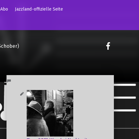
mAbo
Jazzland-offizielle Seite
on faceoo
Schober)