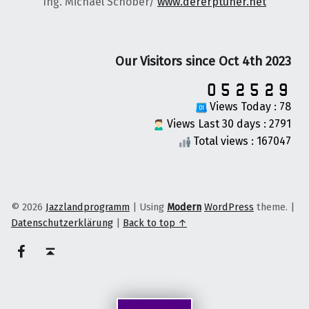
Ing. Michael Schober/
www.dererptuner.net
Our Visitors since Oct 4th 2023
Views Today : 78
Views Last 30 days : 2791
Total views : 167047
© 2026
Jazzlandprogramm
|
Using
Modern
WordPress
theme.
|
Datenschutzerklärung
|
Back to top ↑
on faceook
Back to top ↑