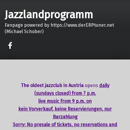
Jazzlandprogramm
Fanpage powered by https://www.derERPtuner.net
(Michael Schober)
on faceook
The oldest jazzclub in Austria
opens
daily
(sundays closed) from 7 p.m.
live music from 9 p.m. on
kein Vorverkauf, keine Reservierungen, nur
Barzahlung
Sorry: No presale of tickets,
no reservations
and