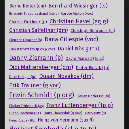
Bernhard Wiesinger (ts)
Bernd Reiter (dm)
Carole Alston (voc)
Burgundy Street Jazzband (band)
Christian Havel (eg g)
Charlie Furthner (p)
Christian Salfellner (dm)
Christoph Rohrböck (cl)
Dana Gillespie (voc)
Clemens Gigacher (b)
Daniel Nösig (tp)
Dan Barrett (tb tp co p voc)
Danny Ziemann (b)
David Marsall (ts cl)
Didi Mattersberger (dm)
Dieter Bietak (tp)
Dusan Novakov (dm)
Duke Heitger (tp)
Erik Trauner (g voc)
Erwin Schmidt (p org)
Florian Dozler (sousa)
Franz Luttenberger (tp p)
Florian Trübsbach (as)
Gidon Oechsner (g)
Hans Theessink (g voc)
Harry Putz (b)
Heinz von Hermann (sax fl)
Heinz Czadek (tb)