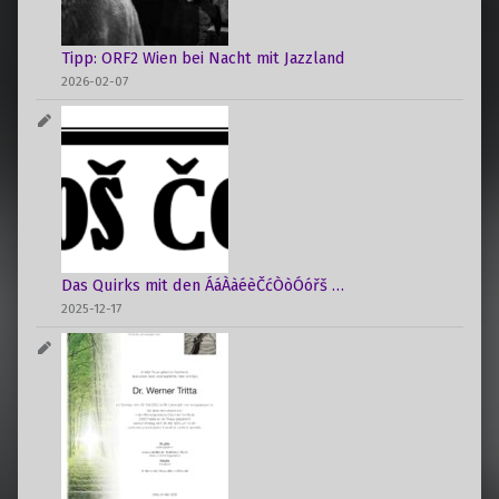
i
o
Tipp: ORF2 Wien bei Nacht mit Jazzland
n
2026-02-07
Das Quirks mit den ÁáÀàéèČćÒòÓóřš …
2025-12-17