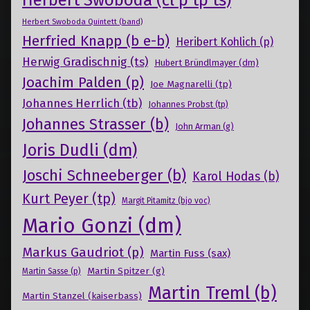
Herbert Swoboda (cl p tp ts)
Herbert Swoboda Quintett (band)
Herfried Knapp (b e-b)
Heribert Kohlich (p)
Herwig Gradischnig (ts)
Hubert Bründlmayer (dm)
Joachim Palden (p)
Joe Magnarelli (tp)
Johannes Herrlich (tb)
Johannes Probst (tp)
Johannes Strasser (b)
John Arman (g)
Joris Dudli (dm)
Joschi Schneeberger (b)
Karol Hodas (b)
Kurt Peyer (tp)
Margit Pitamitz (bjo voc)
Mario Gonzi (dm)
Markus Gaudriot (p)
Martin Fuss (sax)
Martin Spitzer (g)
Martin Sasse (p)
Martin Treml (b)
Martin Stanzel (kaiserbass)