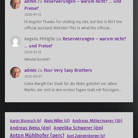
admin
zu
Reservierungen – warum nicht? … und
Preise?
2026-01-12
Hi Angelo! Thanks for visiting my site, but this is NOT the
official Jazzland Website! This is what the official…
Angelo Pittiglio
zu
Reservierungen – warum nicht?
… und Preise?
2026-01-12
Wieviel kostet?
admin
zu
Four Very Saxy Brothers
2025-08-07
Liebe Margit! Der Dank für die Mühe gebührt vor allem
Martin, der sich in den ersten Tagen statt mit flüssigen…
Andreas Mittermayer (tb)
Alwin Miller (cl)
Aaron Wonesch (p)
Andreas Weiss (dm)
Angelika Schwerer (dm)
Anton Mühlhofer (perc)
Axel Zwingenberger (p)