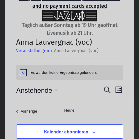
and no payment cards accepted
Täglich außer Sonntag ab 19 Uhr geöffnet
Livemusik ab 21 Uhr.
Anna Lauvergnac (voc)
Veranstaltungen
Anna Lauvergnac (voc)
Veranstaltungen
Es wurden keine Ergebnisse gefunden.
Hinweis
V
Anstehende
V
Suche
Liste
e
e
Datum
r
r
wählen.
Heute
Nächste
Veranstaltungen
Vorherige
a
a
Veranstaltun
n
n
s
s
Kalender abonnieren
t