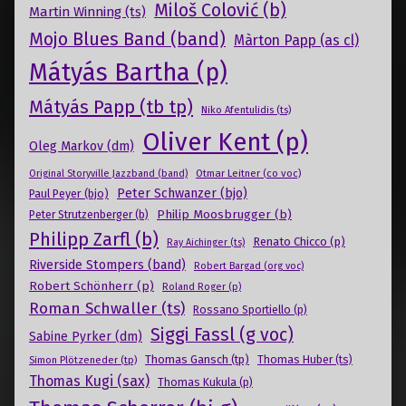
Miloš Colović (b)
Martin Winning (ts)
Mojo Blues Band (band)
Màrton Papp (as cl)
Mátyás Bartha (p)
Mátyás Papp (tb tp)
Niko Afentulidis (ts)
Oliver Kent (p)
Oleg Markov (dm)
Otmar Leitner (co voc)
Original Storyville Jazzband (band)
Peter Schwanzer (bjo)
Paul Peyer (bjo)
Philip Moosbrugger (b)
Peter Strutzenberger (b)
Philipp Zarfl (b)
Renato Chicco (p)
Ray Aichinger (ts)
Riverside Stompers (band)
Robert Bargad (org voc)
Robert Schönherr (p)
Roland Roger (p)
Roman Schwaller (ts)
Rossano Sportiello (p)
Siggi Fassl (g voc)
Sabine Pyrker (dm)
Thomas Gansch (tp)
Simon Plötzeneder (tp)
Thomas Huber (ts)
Thomas Kugi (sax)
Thomas Kukula (p)