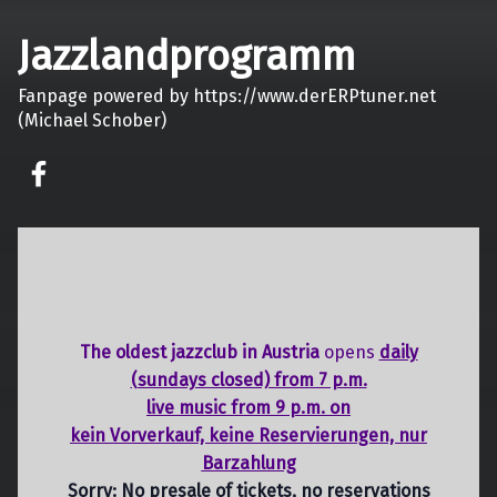
Jazzlandprogramm
Fanpage powered by https://www.derERPtuner.net
(Michael Schober)
on faceook
The oldest jazzclub in Austria
opens
daily
(sundays closed) from 7 p.m.
live music from 9 p.m. on
kein Vorverkauf, keine Reservierungen, nur
Barzahlung
Sorry: No presale of tickets,
no reservations