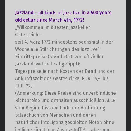
t
a
a
l
Jazzland
=
all kinds of Jazz live
in a 500 years
l
t
old cellar
since March 4th, 1972!
t
u
„Willkommen im ältester Jazzkeller
u
n
Österreichs –
n
g
seit 4. März 1972 mindestens sechsmal in der
g
A
Woche alle Stilrichtungen des Jazz live“
e
n
Eintrittspreise (Stand 2026 von offizieller
s
n
Jazzland-webseite abgetippt):
i
S
Tagespreise je nach Kosten der Band und der
c
u
Ankunftszeit des Gastes cirka EUR 15,- bis
h
EUR 22,-
c
t
(Anmerkung: Diese Preise sind unverbindliche
h
e
Richtpreise und enthalten ausschließlich ALLE
e
n
vom Beginn bis zum Ende der Aufführung
u
-
tatsächlich von Menschen und deren
n
N
natürlicher Intelligenz gespielten Noten ohne
d
a
jegliche künstliche Zusatzstoffe! … aber nur,