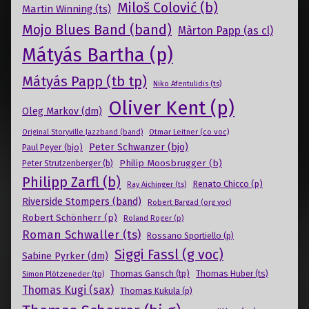
Miloš Colović (b)
Martin Winning (ts)
Mojo Blues Band (band)
Màrton Papp (as cl)
Mátyás Bartha (p)
Mátyás Papp (tb tp)
Niko Afentulidis (ts)
Oliver Kent (p)
Oleg Markov (dm)
Otmar Leitner (co voc)
Original Storyville Jazzband (band)
Peter Schwanzer (bjo)
Paul Peyer (bjo)
Philip Moosbrugger (b)
Peter Strutzenberger (b)
Philipp Zarfl (b)
Renato Chicco (p)
Ray Aichinger (ts)
Riverside Stompers (band)
Robert Bargad (org voc)
Robert Schönherr (p)
Roland Roger (p)
Roman Schwaller (ts)
Rossano Sportiello (p)
Siggi Fassl (g voc)
Sabine Pyrker (dm)
Thomas Gansch (tp)
Simon Plötzeneder (tp)
Thomas Huber (ts)
Thomas Kugi (sax)
Thomas Kukula (p)