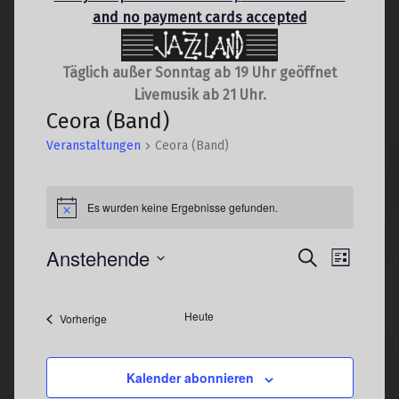
and no payment cards accepted
Täglich außer Sonntag ab 19 Uhr geöffnet
Livemusik ab 21 Uhr.
Ceora (Band)
Veranstaltungen
Ceora (Band)
Veranstaltungen
Es wurden keine Ergebnisse gefunden.
Hinweis
V
Anstehende
V
Suche
Liste
e
e
Datum
r
r
wählen.
Heute
Nächste
Veranstaltungen
Vorherige
a
a
Veranstaltun
n
n
s
s
Kalender abonnieren
t