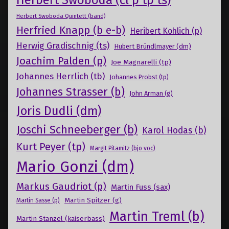
Herbert Swoboda (cl p tp ts)
Herbert Swoboda Quintett (band)
Herfried Knapp (b e-b)
Heribert Kohlich (p)
Herwig Gradischnig (ts)
Hubert Bründlmayer (dm)
Joachim Palden (p)
Joe Magnarelli (tp)
Johannes Herrlich (tb)
Johannes Probst (tp)
Johannes Strasser (b)
John Arman (g)
Joris Dudli (dm)
Joschi Schneeberger (b)
Karol Hodas (b)
Kurt Peyer (tp)
Margit Pitamitz (bjo voc)
Mario Gonzi (dm)
Markus Gaudriot (p)
Martin Fuss (sax)
Martin Spitzer (g)
Martin Sasse (p)
Martin Treml (b)
Martin Stanzel (kaiserbass)