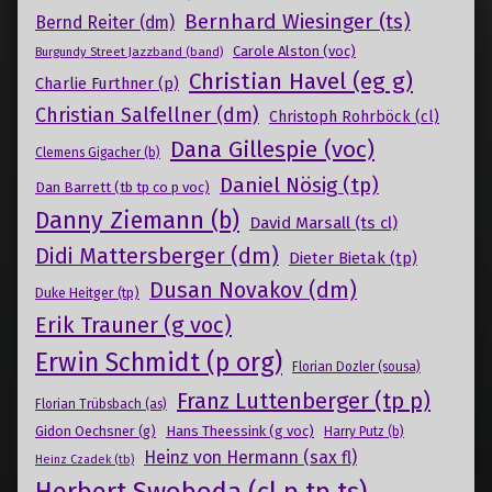
Bernhard Wiesinger (ts)
Bernd Reiter (dm)
Carole Alston (voc)
Burgundy Street Jazzband (band)
Christian Havel (eg g)
Charlie Furthner (p)
Christian Salfellner (dm)
Christoph Rohrböck (cl)
Dana Gillespie (voc)
Clemens Gigacher (b)
Daniel Nösig (tp)
Dan Barrett (tb tp co p voc)
Danny Ziemann (b)
David Marsall (ts cl)
Didi Mattersberger (dm)
Dieter Bietak (tp)
Dusan Novakov (dm)
Duke Heitger (tp)
Erik Trauner (g voc)
Erwin Schmidt (p org)
Florian Dozler (sousa)
Franz Luttenberger (tp p)
Florian Trübsbach (as)
Gidon Oechsner (g)
Hans Theessink (g voc)
Harry Putz (b)
Heinz von Hermann (sax fl)
Heinz Czadek (tb)