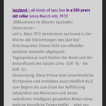
t
a
a
l
Jazzland
=
all kinds of Jazz live
in a 500 years
l
t
old cellar
since March 4th, 1972!
t
u
„Willkommen im ältester Jazzkeller
u
n
Österreichs –
n
g
seit 4. März 1972 mindestens sechsmal in der
g
A
Woche alle Stilrichtungen des Jazz live“
e
n
Eintrittspreise (Stand 2026 von offizieller
s
n
Jazzland-webseite abgetippt):
i
S
Tagespreise je nach Kosten der Band und der
c
u
Ankunftszeit des Gastes cirka EUR 15,- bis
h
EUR 22,-
c
t
(Anmerkung: Diese Preise sind unverbindliche
h
e
Richtpreise und enthalten ausschließlich ALLE
e
n
vom Beginn bis zum Ende der Aufführung
u
-
tatsächlich von Menschen und deren
n
N
natürlicher Intelligenz gespielten Noten ohne
d
a
jegliche künstliche Zusatzstoffe! … aber nur,