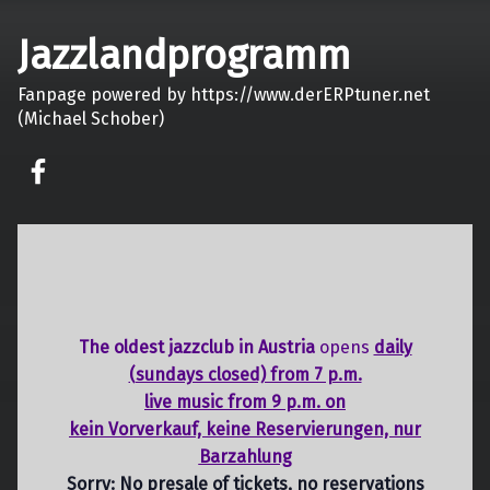
Jazzlandprogramm
Fanpage powered by https://www.derERPtuner.net
(Michael Schober)
on faceook
The oldest jazzclub in Austria
opens
daily
(sundays closed) from 7 p.m.
live music from 9 p.m. on
kein Vorverkauf, keine Reservierungen, nur
Barzahlung
Sorry: No presale of tickets,
no reservations