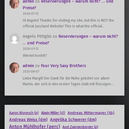
admin
zu
Reservierungen – warum nicht? … und
Preise?
2026-01-12
Hi Angelo! Thanks for visiting my site, but this is NOT the
official Jazzland Website! This is what the official…
Angelo Pittiglio
zu
Reservierungen – warum nicht?
… und Preise?
2026-01-12
Wieviel kostet?
admin
zu
Four Very Saxy Brothers
2025-08-07
Liebe Margit! Der Dank für die Mühe gebührt vor allem
Martin, der sich in den ersten Tagen statt mit flüssigen…
Andreas Mittermayer (tb)
Alwin Miller (cl)
Aaron Wonesch (p)
Andreas Weiss (dm)
Angelika Schwerer (dm)
Anton Mühlhofer (perc)
Axel Zwingenberger (p)