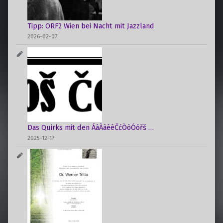
i
o
Tipp: ORF2 Wien bei Nacht mit Jazzland
n
2026-02-07
Das Quirks mit den ÁáÀàéèČćÒòÓóřš …
2025-12-17