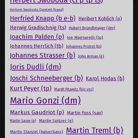
Herbert Swoboda (cl p tp ts)
Herbert Swoboda Quintett (band)
Herfried Knapp (b e-b)
Heribert Kohlich (p)
Herwig Gradischnig (ts)
Hubert Bründlmayer (dm)
Joachim Palden (p)
Joe Magnarelli (tp)
Johannes Herrlich (tb)
Johannes Probst (tp)
Johannes Strasser (b)
John Arman (g)
Joris Dudli (dm)
Joschi Schneeberger (b)
Karol Hodas (b)
Kurt Peyer (tp)
Margit Pitamitz (bjo voc)
Mario Gonzi (dm)
Markus Gaudriot (p)
Martin Fuss (sax)
Martin Spitzer (g)
Martin Sasse (p)
Martin Treml (b)
Martin Stanzel (kaiserbass)