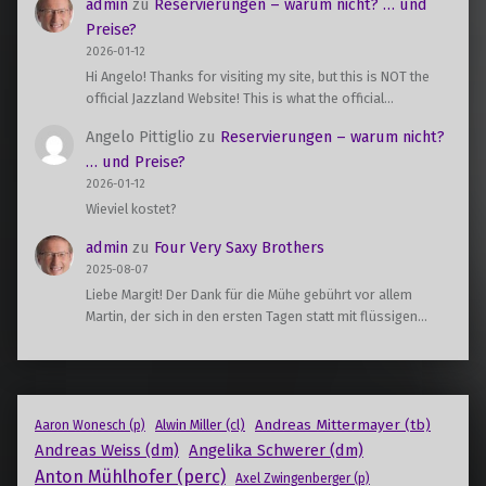
admin
zu
Reservierungen – warum nicht? … und
Preise?
2026-01-12
Hi Angelo! Thanks for visiting my site, but this is NOT the
official Jazzland Website! This is what the official…
Angelo Pittiglio
zu
Reservierungen – warum nicht?
… und Preise?
2026-01-12
Wieviel kostet?
admin
zu
Four Very Saxy Brothers
2025-08-07
Liebe Margit! Der Dank für die Mühe gebührt vor allem
Martin, der sich in den ersten Tagen statt mit flüssigen…
Andreas Mittermayer (tb)
Alwin Miller (cl)
Aaron Wonesch (p)
Andreas Weiss (dm)
Angelika Schwerer (dm)
Anton Mühlhofer (perc)
Axel Zwingenberger (p)