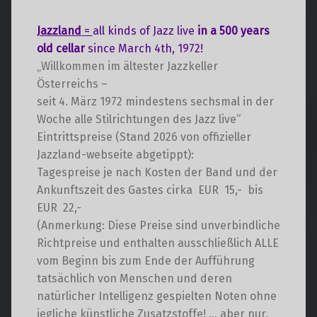
t
a
a
l
Jazzland
=
all kinds of Jazz live
in a 500 years
l
t
old cellar
since March 4th, 1972!
t
u
„Willkommen im ältester Jazzkeller
u
n
Österreichs –
n
g
seit 4. März 1972 mindestens sechsmal in der
g
A
Woche alle Stilrichtungen des Jazz live“
e
n
Eintrittspreise (Stand 2026 von offizieller
s
n
Jazzland-webseite abgetippt):
i
S
Tagespreise je nach Kosten der Band und der
c
u
Ankunftszeit des Gastes cirka EUR 15,- bis
h
EUR 22,-
c
t
(Anmerkung: Diese Preise sind unverbindliche
h
e
Richtpreise und enthalten ausschließlich ALLE
e
n
vom Beginn bis zum Ende der Aufführung
u
-
tatsächlich von Menschen und deren
n
N
natürlicher Intelligenz gespielten Noten ohne
d
a
jegliche künstliche Zusatzstoffe! … aber nur,