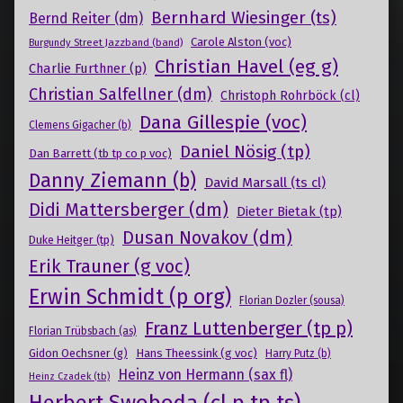
Bernhard Wiesinger (ts)
Bernd Reiter (dm)
Carole Alston (voc)
Burgundy Street Jazzband (band)
Christian Havel (eg g)
Charlie Furthner (p)
Christian Salfellner (dm)
Christoph Rohrböck (cl)
Dana Gillespie (voc)
Clemens Gigacher (b)
Daniel Nösig (tp)
Dan Barrett (tb tp co p voc)
Danny Ziemann (b)
David Marsall (ts cl)
Didi Mattersberger (dm)
Dieter Bietak (tp)
Dusan Novakov (dm)
Duke Heitger (tp)
Erik Trauner (g voc)
Erwin Schmidt (p org)
Florian Dozler (sousa)
Franz Luttenberger (tp p)
Florian Trübsbach (as)
Gidon Oechsner (g)
Hans Theessink (g voc)
Harry Putz (b)
Heinz von Hermann (sax fl)
Heinz Czadek (tb)