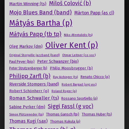
Miloš Colović (b)
Martin Winning (ts)
Mojo Blues Band (band)
Màrton Papp (as cl)
Mátyás Bartha (p)
Mátyás Papp (tb tp)
Niko Afentulidis (ts)
Oliver Kent (p)
Oleg Markov (dm)
Otmar Leitner (co voc)
Original Storyville Jazzband (band)
Peter Schwanzer (bjo)
Paul Peyer (bjo)
Philip Moosbrugger (b)
Peter Strutzenberger (b)
Philipp Zarfl (b)
Renato Chicco (p)
Ray Aichinger (ts)
Riverside Stompers (band)
Robert Bargad (org voc)
Robert Schönherr (p)
Roland Roger (p)
Roman Schwaller (ts)
Rossano Sportiello (p)
Siggi Fassl (g voc)
Sabine Pyrker (dm)
Thomas Gansch (tp)
Simon Plötzeneder (tp)
Thomas Huber (ts)
Thomas Kugi (sax)
Thomas Kukula (p)