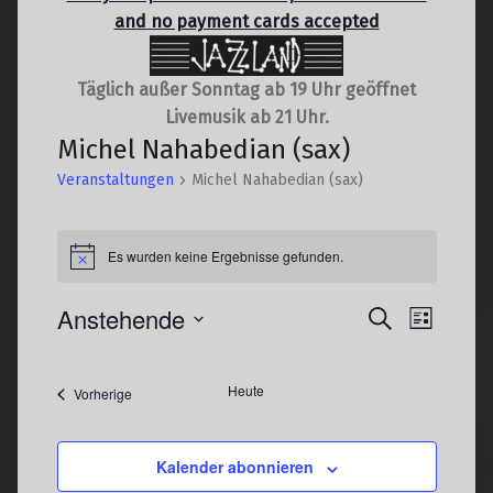
and no payment cards accepted
Täglich außer Sonntag ab 19 Uhr geöffnet
Livemusik ab 21 Uhr.
Michel Nahabedian (sax)
Veranstaltungen
Michel Nahabedian (sax)
Veranstaltungen
Es wurden keine Ergebnisse gefunden.
Hinweis
V
Anstehende
V
Suche
Liste
e
e
Datum
r
r
wählen.
Heute
Nächste
Veranstaltungen
Vorherige
a
a
Veranstaltun
n
n
s
s
Kalender abonnieren
t