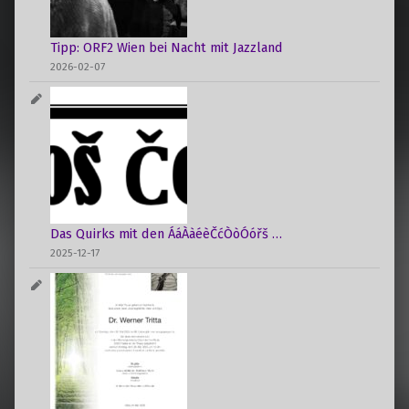
i
o
Tipp: ORF2 Wien bei Nacht mit Jazzland
n
2026-02-07
Das Quirks mit den ÁáÀàéèČćÒòÓóřš …
2025-12-17