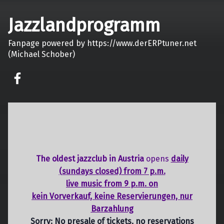
Jazzlandprogramm
Fanpage powered by https://www.derERPtuner.net
(Michael Schober)
on faceook
The oldest jazzclub in Austria
opens
daily
(sundays closed) from 7 p.m.
live music from 9 p.m. on
kein Vorverkauf, keine Reservierungen, nur
Barzahlung
Sorry: No presale of tickets,
no reservations