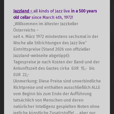
t
a
a
l
Jazzland
=
all kinds of Jazz live
in a 500 years
l
t
old cellar
since March 4th, 1972!
t
u
„Willkommen im ältester Jazzkeller
u
n
Österreichs –
n
g
seit 4. März 1972 mindestens sechsmal in der
g
A
Woche alle Stilrichtungen des Jazz live“
e
n
Eintrittspreise (Stand 2026 von offizieller
s
n
Jazzland-webseite abgetippt):
i
S
Tagespreise je nach Kosten der Band und der
c
u
Ankunftszeit des Gastes cirka EUR 15,- bis
h
EUR 22,-
c
t
(Anmerkung: Diese Preise sind unverbindliche
h
e
Richtpreise und enthalten ausschließlich ALLE
e
n
vom Beginn bis zum Ende der Aufführung
u
-
tatsächlich von Menschen und deren
n
N
natürlicher Intelligenz gespielten Noten ohne
d
a
jegliche künstliche Zusatzstoffe! … aber nur,