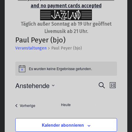
and no payment cards accepted
Täglich außer Sonntag ab 19 Uhr geöffnet
Livemusik ab 21 Uhr.
Paul Peyer (bjo)
Veranstaltungen
Paul Peyer (bjo)
Veranstaltungen
Es wurden keine Ergebnisse gefunden.
Hinweis
V
Anstehende
V
Suche
Liste
e
e
Datum
r
r
wählen.
Heute
Nächste
Veranstaltungen
Vorherige
a
a
Veranstaltun
n
n
s
s
Kalender abonnieren
t