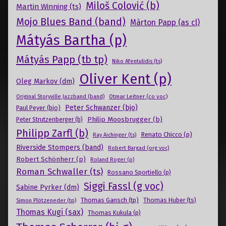
Miloš Colović (b)
Martin Winning (ts)
Mojo Blues Band (band)
Màrton Papp (as cl)
Mátyás Bartha (p)
Mátyás Papp (tb tp)
Niko Afentulidis (ts)
Oliver Kent (p)
Oleg Markov (dm)
Otmar Leitner (co voc)
Original Storyville Jazzband (band)
Peter Schwanzer (bjo)
Paul Peyer (bjo)
Philip Moosbrugger (b)
Peter Strutzenberger (b)
Philipp Zarfl (b)
Renato Chicco (p)
Ray Aichinger (ts)
Riverside Stompers (band)
Robert Bargad (org voc)
Robert Schönherr (p)
Roland Roger (p)
Roman Schwaller (ts)
Rossano Sportiello (p)
Siggi Fassl (g voc)
Sabine Pyrker (dm)
Thomas Gansch (tp)
Simon Plötzeneder (tp)
Thomas Huber (ts)
Thomas Kugi (sax)
Thomas Kukula (p)