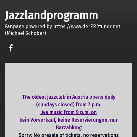
Jazzlandprogramm
Fanpage powered by https://www.derERPtuner.net
(Michael Schober)
on faceook
The oldest jazzclub in Austria
opens
daily
(sundays closed) from 7 p.m.
live music from 9 p.m. on
kein Vorverkauf, keine Reservierungen, nur
Barzahlung
Sorry: No presale of tickets,
no reservations