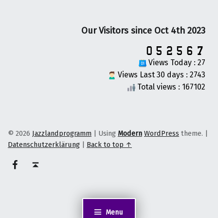
Our Visitors since Oct 4th 2023
Views Today : 27
Views Last 30 days : 2743
Total views : 167102
© 2026
Jazzlandprogramm
|
Using
Modern
WordPress
theme.
|
Datenschutzerklärung
|
Back to top ↑
on faceook
Back to top ↑
Menu