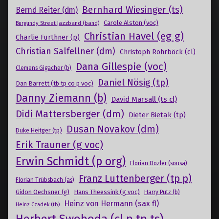
Bernhard Wiesinger (ts)
Bernd Reiter (dm)
Carole Alston (voc)
Burgundy Street Jazzband (band)
Christian Havel (eg g)
Charlie Furthner (p)
Christian Salfellner (dm)
Christoph Rohrböck (cl)
Dana Gillespie (voc)
Clemens Gigacher (b)
Daniel Nösig (tp)
Dan Barrett (tb tp co p voc)
Danny Ziemann (b)
David Marsall (ts cl)
Didi Mattersberger (dm)
Dieter Bietak (tp)
Dusan Novakov (dm)
Duke Heitger (tp)
Erik Trauner (g voc)
Erwin Schmidt (p org)
Florian Dozler (sousa)
Franz Luttenberger (tp p)
Florian Trübsbach (as)
Gidon Oechsner (g)
Hans Theessink (g voc)
Harry Putz (b)
Heinz von Hermann (sax fl)
Heinz Czadek (tb)