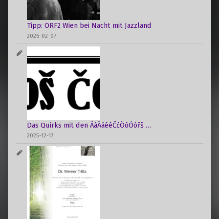
i
o
Tipp: ORF2 Wien bei Nacht mit Jazzland
n
2026-02-07
Das Quirks mit den ÁáÀàéèČćÒòÓóřš …
2025-12-17