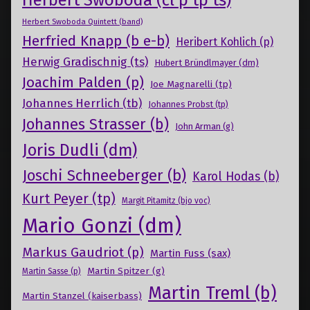
Herbert Swoboda (cl p tp ts)
Herbert Swoboda Quintett (band)
Herfried Knapp (b e-b)
Heribert Kohlich (p)
Herwig Gradischnig (ts)
Hubert Bründlmayer (dm)
Joachim Palden (p)
Joe Magnarelli (tp)
Johannes Herrlich (tb)
Johannes Probst (tp)
Johannes Strasser (b)
John Arman (g)
Joris Dudli (dm)
Joschi Schneeberger (b)
Karol Hodas (b)
Kurt Peyer (tp)
Margit Pitamitz (bjo voc)
Mario Gonzi (dm)
Markus Gaudriot (p)
Martin Fuss (sax)
Martin Spitzer (g)
Martin Sasse (p)
Martin Treml (b)
Martin Stanzel (kaiserbass)