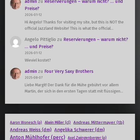
admin
zu
Reservierungen – warum nicht? … und
Preise?
2026-01-12
Hi Angelo! Thanks for visiting my site, but this is NOT the
official Jazzland Website! This is what the official…
Angelo Pittiglio
zu
Reservierungen – warum nicht?
… und Preise?
2026-01-12
Wieviel kostet?
admin
zu
Four Very Saxy Brothers
2025-08-07
Liebe Margit! Der Dank für die Mühe gebührt vor allem
Martin, der sich in den ersten Tagen statt mit flüssigen…
Andreas Mittermayer (tb)
Alwin Miller (cl)
Aaron Wonesch (p)
Andreas Weiss (dm)
Angelika Schwerer (dm)
Anton Mühlhofer (perc)
Axel Zwingenberger (p)