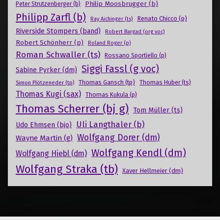
Philip Moosbrugger (b)
Peter Strutzenberger (b)
Philipp Zarfl (b)
Renato Chicco (p)
Ray Aichinger (ts)
Riverside Stompers (band)
Robert Bargad (org voc)
Robert Schönherr (p)
Roland Roger (p)
Roman Schwaller (ts)
Rossano Sportiello (p)
Siggi Fassl (g voc)
Sabine Pyrker (dm)
Thomas Gansch (tp)
Simon Plötzeneder (tp)
Thomas Huber (ts)
Thomas Kugi (sax)
Thomas Kukula (p)
Thomas Scherrer (bj g)
Tom Müller (ts)
Uli Langthaler (b)
Udo Ehmsen (bjo)
Wolfgang Dorer (dm)
Wayne Martin (g)
Wolfgang Kendl (dm)
Wolfgang Hiebl (dm)
Wolfgang Straka (tb)
Xaver Hellmeier (dm)