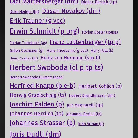
Didi Mattersberger (dm)
Dieter Bietak (tp)
Dusan Novakov (dm)
Duke Heitger (tp)
Erik Trauner (g voc)
Erwin Schmidt (p org)
Florian Dozler (sousa)
Franz Luttenberger (tp p)
Florian Trübsbach (as)
Gidon Oechsner (g)
Hans Theessink (g voc)
Harry Putz (b)
Heinz von Hermann (sax fl)
Heinz Czadek (tb)
Herbert Swoboda (cl p tp ts)
Herbert Swoboda Quintett (band)
Herfried Knapp (b e-b)
Heribert Kohlich (p)
Herwig Gradischnig (ts)
Hubert Bründlmayer (dm)
Joachim Palden (p)
Joe Magnarelli (tp)
Johannes Herrlich (tb)
Johannes Probst (tp)
Johannes Strasser (b)
John Arman (g)
Joris Dudli (dm)