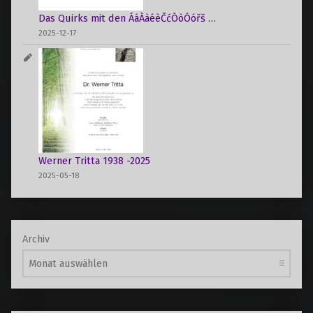
Das Quirks mit den ÁáÀàéèČćÒòÓóřš …
2025-12-17
Werner Tritta 1938 -2025
2025-05-18
Archiv