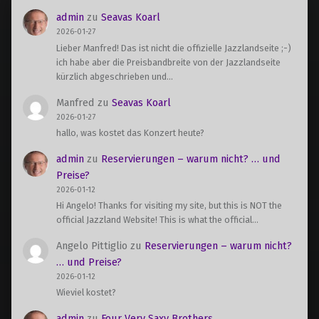
admin
zu
Seavas Koarl
2026-01-27
Lieber Manfred! Das ist nicht die offizielle Jazzlandseite ;-)
ich habe aber die Preisbandbreite von der Jazzlandseite
kürzlich abgeschrieben und…
Manfred
zu
Seavas Koarl
2026-01-27
hallo, was kostet das Konzert heute?
admin
zu
Reservierungen – warum nicht? … und
Preise?
2026-01-12
Hi Angelo! Thanks for visiting my site, but this is NOT the
official Jazzland Website! This is what the official…
Angelo Pittiglio
zu
Reservierungen – warum nicht?
… und Preise?
2026-01-12
Wieviel kostet?
admin
zu
Four Very Saxy Brothers