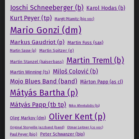
Joschi Schneeberger (b)
Karol Hodas (b)
Kurt Peyer (tp)
Margit Pitamitz (bjo voc)
Mario Gonzi (dm)
Markus Gaudriot (p)
Martin Fuss (sax)
Martin Spitzer (g)
Martin Sasse (p)
Martin Treml (b)
Martin Stanzel (kaiserbass)
Miloš Colović (b)
Martin Winning (ts)
Mojo Blues Band (band)
Màrton Papp (as cl)
Mátyás Bartha (p)
Mátyás Papp (tb tp)
Niko Afentulidis (ts)
Oliver Kent (p)
Oleg Markov (dm)
Otmar Leitner (co voc)
Original Storyville Jazzband (band)
Peter Schwanzer (bjo)
Paul Peyer (bjo)