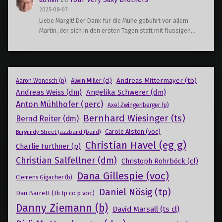
2025-08-07
Liebe Margit! Der Dank für die Mühe gebührt vor allem
Martin, der sich in den ersten Tagen statt mit flüssigen…
Andreas Mittermayer (tb)
Alwin Miller (cl)
Aaron Wonesch (p)
Andreas Weiss (dm)
Angelika Schwerer (dm)
Anton Mühlhofer (perc)
Axel Zwingenberger (p)
Bernhard Wiesinger (ts)
Bernd Reiter (dm)
Carole Alston (voc)
Burgundy Street Jazzband (band)
Christian Havel (eg g)
Charlie Furthner (p)
Christian Salfellner (dm)
Christoph Rohrböck (cl)
Dana Gillespie (voc)
Clemens Gigacher (b)
Daniel Nösig (tp)
Dan Barrett (tb tp co p voc)
Danny Ziemann (b)
David Marsall (ts cl)