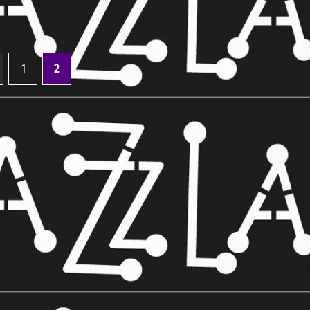
1
2
evious page