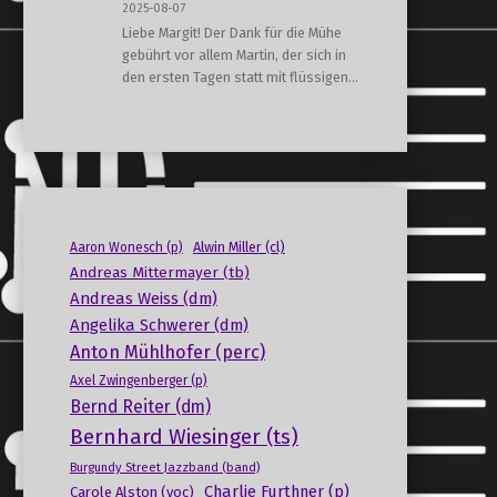
2025-08-07
Liebe Margit! Der Dank für die Mühe
gebührt vor allem Martin, der sich in
den ersten Tagen statt mit flüssigen…
Alwin Miller (cl)
Aaron Wonesch (p)
Andreas Mittermayer (tb)
Andreas Weiss (dm)
Angelika Schwerer (dm)
Anton Mühlhofer (perc)
Axel Zwingenberger (p)
Bernd Reiter (dm)
Bernhard Wiesinger (ts)
Burgundy Street Jazzband (band)
Charlie Furthner (p)
Carole Alston (voc)