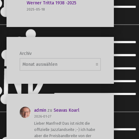
Werner Tritta 1938 -2025
2025-05-18
Archiv
admin
zu
Seavas Koarl
2026-01-27
Lieber Manfred! Das ist nicht die
offizielle Jazzlandseite ;-) ich habe
aber die Preisbandbreite von der