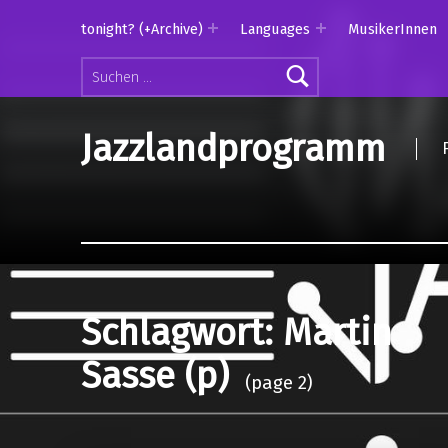
tonight? (+Archive)
Languages
MusikerInnen
Suchen nach:
Jazzlandprogramm
Schlagwort:
Martin
Sasse (p)
(page 2)