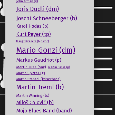
John Arman (g)
Joris Dudli (dm)
Joschi Schneeberger (b)
Karol Hodas (b)
Kurt Peyer (tp)
Margit Pitamitz (bjo voc)
Mario Gonzi (dm)
Markus Gaudriot (p)
Martin Fuss (sax)
Martin Sasse (p)
Martin Spitzer (g)
Martin Stanzel (kaiserbass)
Martin Treml (b)
Martin Winning (ts)
Miloš Colović (b)
Mojo Blues Band (band)