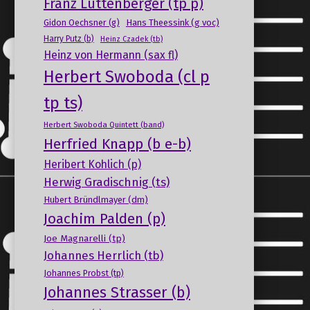
Franz Luttenberger (tp p)
Gidon Oechsner (g)
Hans Theessink (g voc)
Harry Putz (b)
Heinz Czadek (tb)
Heinz von Hermann (sax fl)
Herbert Swoboda (cl p
tp ts)
Herbert Swoboda Quintett (band)
Herfried Knapp (b e-b)
Heribert Kohlich (p)
Herwig Gradischnig (ts)
Hubert Bründlmayer (dm)
Joachim Palden (p)
Joe Magnarelli (tp)
Johannes Herrlich (tb)
Johannes Probst (tp)
Johannes Strasser (b)