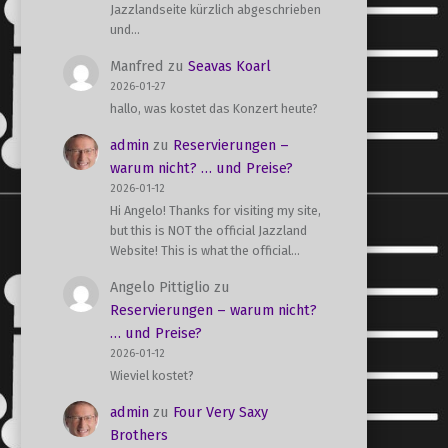
Jazzlandseite kürzlich abgeschrieben
und…
Manfred
zu
Seavas Koarl
2026-01-27
hallo, was kostet das Konzert heute?
admin
zu
Reservierungen –
warum nicht? … und Preise?
2026-01-12
Hi Angelo! Thanks for visiting my site,
but this is NOT the official Jazzland
Website! This is what the official…
Angelo Pittiglio
zu
Reservierungen – warum nicht?
… und Preise?
2026-01-12
Wieviel kostet?
admin
zu
Four Very Saxy
Brothers