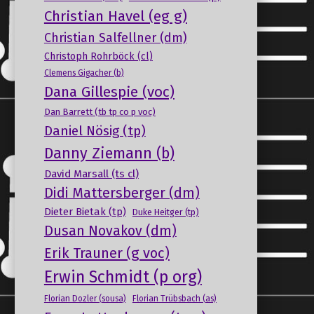
Christian Havel (eg g)
Christian Salfellner (dm)
Christoph Rohrböck (cl)
Clemens Gigacher (b)
Dana Gillespie (voc)
Dan Barrett (tb tp co p voc)
Daniel Nösig (tp)
Danny Ziemann (b)
David Marsall (ts cl)
Didi Mattersberger (dm)
Dieter Bietak (tp)
Duke Heitger (tp)
Dusan Novakov (dm)
Erik Trauner (g voc)
Erwin Schmidt (p org)
Florian Dozler (sousa)
Florian Trübsbach (as)