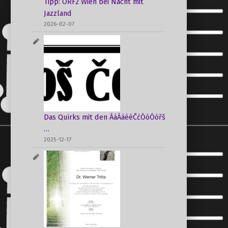
Tipp: ORF2 Wien bei Nacht mit
Jazzland
2026-02-07
Das Quirks mit den ÁáÀàéèČćÒòÓóřš
…
2025-12-17