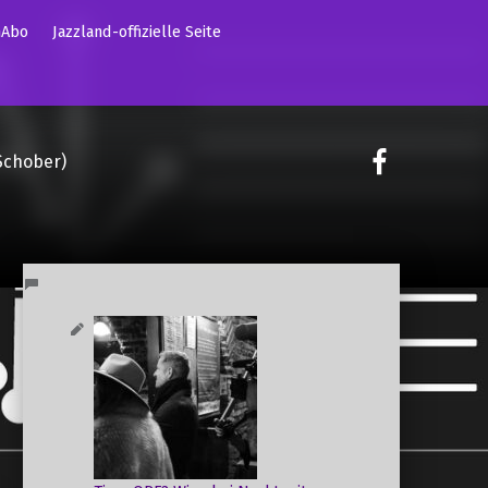
mAbo
Jazzland-offizielle Seite
on faceoo
Schober)