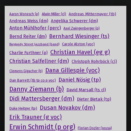
Andreas Mittermayer (tb)
Alwin Miller (cl)
Aaron Wonesch (p)
Andreas Weiss (dm)
Angelika Schwerer (dm)
Anton Mühlhofer (perc)
Axel Zwingenberger (p)
Bernhard Wiesinger (ts)
Bernd Reiter (dm)
Carole Alston (voc)
Burgundy Street Jazzband (band)
Christian Havel (eg g)
Charlie Furthner (p)
Christian Salfellner (dm)
Christoph Rohrböck (cl)
Dana Gillespie (voc)
Clemens Gigacher (b)
Daniel Nösig (tp)
Dan Barrett (tb tp co p voc)
Danny Ziemann (b)
David Marsall (ts cl)
Didi Mattersberger (dm)
Dieter Bietak (tp)
Dusan Novakov (dm)
Duke Heitger (tp)
Erik Trauner (g voc)
Erwin Schmidt (p org)
Florian Dozler (sousa)