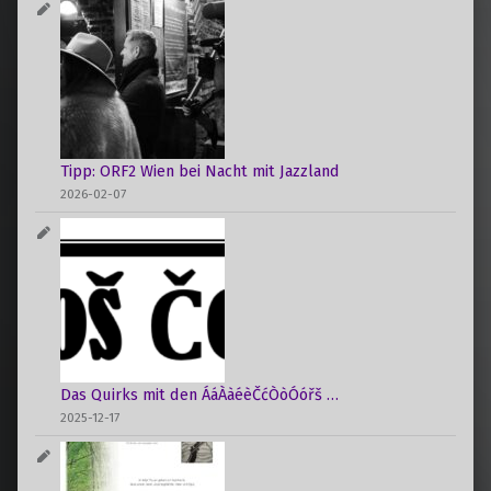
Tipp: ORF2 Wien bei Nacht mit Jazzland
2026-02-07
Das Quirks mit den ÁáÀàéèČćÒòÓóřš …
2025-12-17