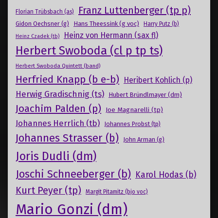
Franz Luttenberger (tp p)
Florian Trübsbach (as)
Gidon Oechsner (g)
Hans Theessink (g voc)
Harry Putz (b)
Heinz von Hermann (sax fl)
Heinz Czadek (tb)
Herbert Swoboda (cl p tp ts)
Herbert Swoboda Quintett (band)
Herfried Knapp (b e-b)
Heribert Kohlich (p)
Herwig Gradischnig (ts)
Hubert Bründlmayer (dm)
Joachim Palden (p)
Joe Magnarelli (tp)
Johannes Herrlich (tb)
Johannes Probst (tp)
Johannes Strasser (b)
John Arman (g)
Joris Dudli (dm)
Joschi Schneeberger (b)
Karol Hodas (b)
Kurt Peyer (tp)
Margit Pitamitz (bjo voc)
Mario Gonzi (dm)