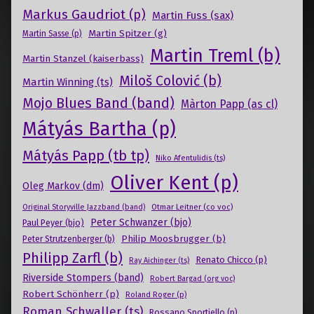
Markus Gaudriot (p)
Martin Fuss (sax)
Martin Spitzer (g)
Martin Sasse (p)
Martin Treml (b)
Martin Stanzel (kaiserbass)
Miloš Colović (b)
Martin Winning (ts)
Mojo Blues Band (band)
Màrton Papp (as cl)
Mátyás Bartha (p)
Mátyás Papp (tb tp)
Niko Afentulidis (ts)
Oliver Kent (p)
Oleg Markov (dm)
Otmar Leitner (co voc)
Original Storyville Jazzband (band)
Peter Schwanzer (bjo)
Paul Peyer (bjo)
Philip Moosbrugger (b)
Peter Strutzenberger (b)
Philipp Zarfl (b)
Renato Chicco (p)
Ray Aichinger (ts)
Riverside Stompers (band)
Robert Bargad (org voc)
Robert Schönherr (p)
Roland Roger (p)
Roman Schwaller (ts)
Rossano Sportiello (p)