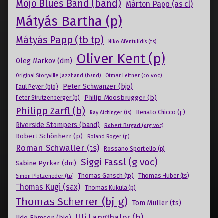
Mojo Blues Band (band)
Màrton Papp (as cl)
Mátyás Bartha (p)
Mátyás Papp (tb tp)
Niko Afentulidis (ts)
Oliver Kent (p)
Oleg Markov (dm)
Otmar Leitner (co voc)
Original Storyville Jazzband (band)
Peter Schwanzer (bjo)
Paul Peyer (bjo)
Philip Moosbrugger (b)
Peter Strutzenberger (b)
Philipp Zarfl (b)
Renato Chicco (p)
Ray Aichinger (ts)
Riverside Stompers (band)
Robert Bargad (org voc)
Robert Schönherr (p)
Roland Roger (p)
Roman Schwaller (ts)
Rossano Sportiello (p)
Siggi Fassl (g voc)
Sabine Pyrker (dm)
Thomas Gansch (tp)
Simon Plötzeneder (tp)
Thomas Huber (ts)
Thomas Kugi (sax)
Thomas Kukula (p)
Thomas Scherrer (bj g)
Tom Müller (ts)
Uli Langthaler (b)
Udo Ehmsen (bjo)