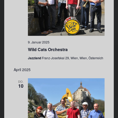
t
u
u
n
n
g
g
A
e
n
s
n
9. Januar 2025
i
S
Wild Cats Orchestra
c
u
h
c
Jazzland
Franz-Josefskai 29, Wien, Wien, Österreich
t
h
e
April 2025
e
n
u
DO.
-
10
n
N
d
a
A
v
n
i
s
g