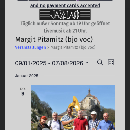
and no payment cards accepted
Täglich außer Sonntag ab 19 Uhr geöffnet
Livemusik ab 21 Uhr.
Margit Pitamitz (bjo voc)
Veranstaltungen
Margit Pitamitz (bjo voc)
Veranstaltungen
V
09/01/2025
 - 
07/08/2026
V
Suche
Liste
e
e
Datum
Januar 2025
r
r
wählen.
a
a
DO.
n
n
9
s
s
t
t
a
a
l
l
t