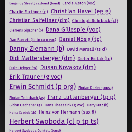
Carole Alston (voc)
Burgundy Street Jazzband (band)
Christian Havel (eg g)
Charlie Furthner (p)
Christian Salfellner (dm)
Christoph Rohrböck (cl)
Dana Gillespie (voc)
Clemens Gigacher (b)
Daniel Nösig (tp)
Dan Barrett (tb tp co p voc)
Danny Ziemann (b)
David Marsall (ts cl)
Didi Mattersberger (dm)
Dieter Bietak (tp)
Dusan Novakov (dm)
Duke Heitger (tp)
Erik Trauner (g voc)
Erwin Schmidt (p org)
Florian Dozler (sousa)
Franz Luttenberger (tp p)
Florian Trübsbach (as)
Gidon Oechsner (g)
Hans Theessink (g voc)
Harry Putz (b)
Heinz von Hermann (sax fl)
Heinz Czadek (tb)
Herbert Swoboda (cl p tp ts)
Herbert Swoboda Quintett (band)