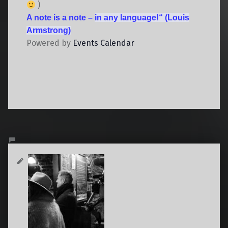
)
A note is a note –
in any language!“
(Louis
Armstrong)
Powered by
Events Calendar