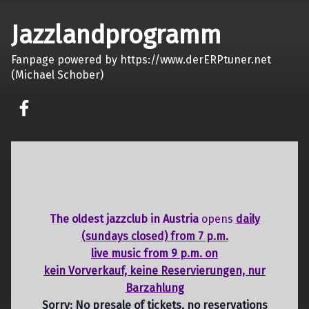
Jazzlandprogramm
Fanpage powered by https://www.derERPtuner.net
(Michael Schober)
on faceook
The oldest jazzclub in Austria
opens
daily
(sundays closed) from 7 p.m.
live music from 9 p.m. on
kein Vorverkauf, keine Reservierungen, nur
Barzahlung
Sorry: No presale of tickets,
no reservations