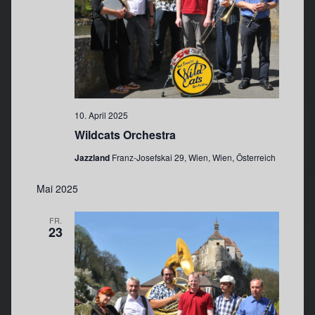
i
a
t
c
i
h
o
t
n
e
n
10. April 2025
,
Wildcats Orchestra
N
Jazzland
Franz-Josefskai 29, Wien, Wien, Österreich
a
v
Mai 2025
i
g
FR.
23
a
t
i
o