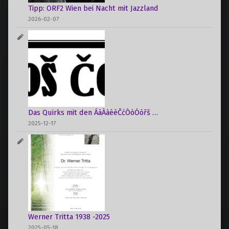
Tipp: ORF2 Wien bei Nacht mit Jazzland
2026-02-07
Das Quirks mit den ÁáÀàéèČćÒòÓóřš …
2025-12-17
Werner Tritta 1938 -2025
2025-05-18