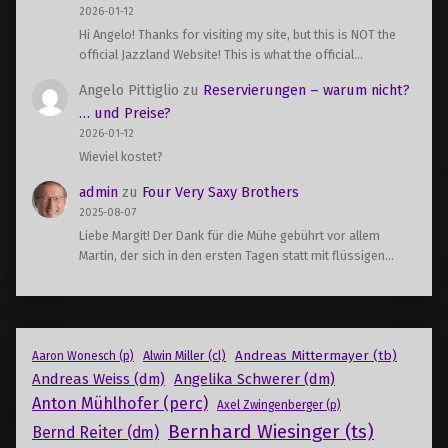
2026-01-12
Hi Angelo! Thanks for visiting my site, but this is NOT the
official Jazzland Website! This is what the official…
Angelo Pittiglio
zu
Reservierungen – warum nicht?
… und Preise?
2026-01-12
Wieviel kostet?
admin
zu
Four Very Saxy Brothers
2025-08-07
Liebe Margit! Der Dank für die Mühe gebührt vor allem
Martin, der sich in den ersten Tagen statt mit flüssigen…
Andreas Mittermayer (tb)
Alwin Miller (cl)
Aaron Wonesch (p)
Andreas Weiss (dm)
Angelika Schwerer (dm)
Anton Mühlhofer (perc)
Axel Zwingenberger (p)
Bernhard Wiesinger (ts)
Bernd Reiter (dm)