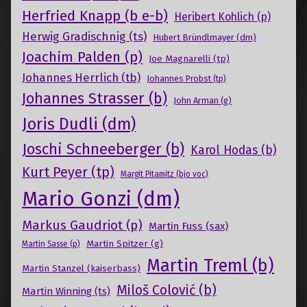
Herfried Knapp (b e-b)
Heribert Kohlich (p)
Herwig Gradischnig (ts)
Hubert Bründlmayer (dm)
Joachim Palden (p)
Joe Magnarelli (tp)
Johannes Herrlich (tb)
Johannes Probst (tp)
Johannes Strasser (b)
John Arman (g)
Joris Dudli (dm)
Joschi Schneeberger (b)
Karol Hodas (b)
Kurt Peyer (tp)
Margit Pitamitz (bjo voc)
Mario Gonzi (dm)
Markus Gaudriot (p)
Martin Fuss (sax)
Martin Spitzer (g)
Martin Sasse (p)
Martin Treml (b)
Martin Stanzel (kaiserbass)
Miloš Colović (b)
Martin Winning (ts)