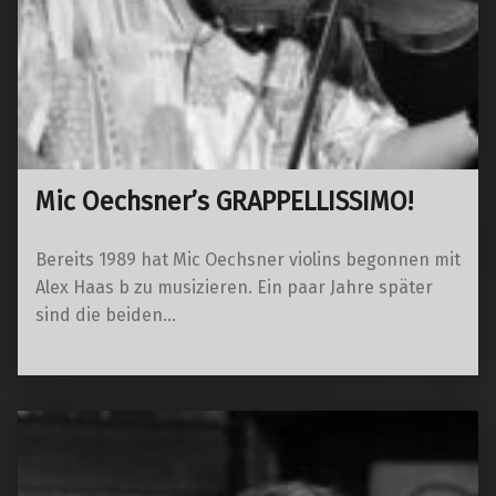
Mic Oechsner’s GRAPPELLISSIMO!
Bereits 1989 hat Mic Oechsner violins begonnen mit
Alex Haas b zu musizieren. Ein paar Jahre später
sind die beiden…