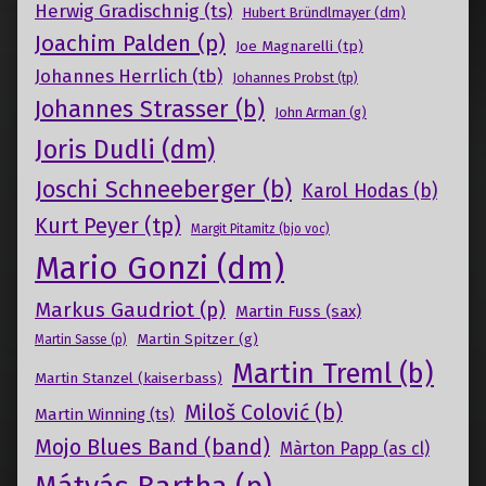
Herwig Gradischnig (ts)
Hubert Bründlmayer (dm)
Joachim Palden (p)
Joe Magnarelli (tp)
Johannes Herrlich (tb)
Johannes Probst (tp)
Johannes Strasser (b)
John Arman (g)
Joris Dudli (dm)
Joschi Schneeberger (b)
Karol Hodas (b)
Kurt Peyer (tp)
Margit Pitamitz (bjo voc)
Mario Gonzi (dm)
Markus Gaudriot (p)
Martin Fuss (sax)
Martin Spitzer (g)
Martin Sasse (p)
Martin Treml (b)
Martin Stanzel (kaiserbass)
Miloš Colović (b)
Martin Winning (ts)
Mojo Blues Band (band)
Màrton Papp (as cl)