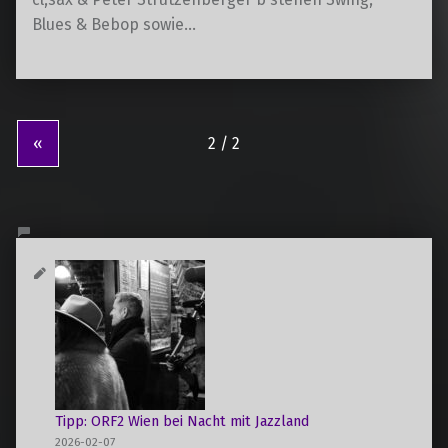
Blues & Bebop sowie…
«
Tipp: ORF2 Wien bei Nacht mit Jazzland
2026-02-07