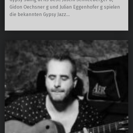
Gidon Oechsner g und Julian Eggenhofer g spielen
die bekannten Gypsy Jazz…