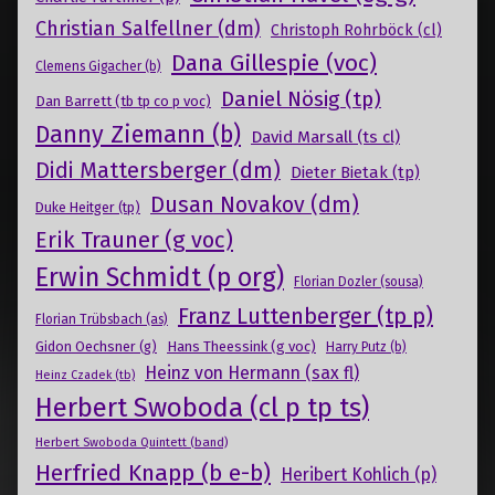
Christian Salfellner (dm)
Christoph Rohrböck (cl)
Dana Gillespie (voc)
Clemens Gigacher (b)
Daniel Nösig (tp)
Dan Barrett (tb tp co p voc)
Danny Ziemann (b)
David Marsall (ts cl)
Didi Mattersberger (dm)
Dieter Bietak (tp)
Dusan Novakov (dm)
Duke Heitger (tp)
Erik Trauner (g voc)
Erwin Schmidt (p org)
Florian Dozler (sousa)
Franz Luttenberger (tp p)
Florian Trübsbach (as)
Gidon Oechsner (g)
Hans Theessink (g voc)
Harry Putz (b)
Heinz von Hermann (sax fl)
Heinz Czadek (tb)
Herbert Swoboda (cl p tp ts)
Herbert Swoboda Quintett (band)
Herfried Knapp (b e-b)
Heribert Kohlich (p)