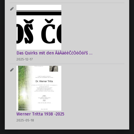
Das Quirks mit den ÁáÀàéèČćÒòÓóřš …
2025-12-17
Werner Tritta 1938 -2025
2025-05-18