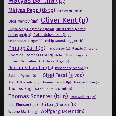
Mátyás Bartha (p)
Mátyás Papp (tb tp)
Niko Afentulidis (ts)
Oliver Kent (p)
Oleg Markov (dm)
Otmar Leitner (co voc)
Original Storyville Jazzband (band)
Peter Schwanzer (bjo)
Paul Peyer (bjo)
Philip Moosbrugger (b)
Peter Strutzenberger (b)
Philipp Zarfl (b)
Renato Chicco (p)
Ray Aichinger (ts)
Riverside Stompers (band)
Robert Bargad (org voc)
Robert Schönherr (p)
Roland Roger (p)
Roman Schwaller (ts)
Rossano Sportiello (p)
Siggi Fassl (g voc)
Sabine Pyrker (dm)
Thomas Gansch (tp)
Simon Plötzeneder (tp)
Thomas Huber (ts)
Thomas Kugi (sax)
Thomas Kukula (p)
Thomas Scherrer (bj g)
Tom Müller (ts)
Uli Langthaler (b)
Udo Ehmsen (bjo)
Wolfgang Dorer (dm)
Wayne Martin (g)