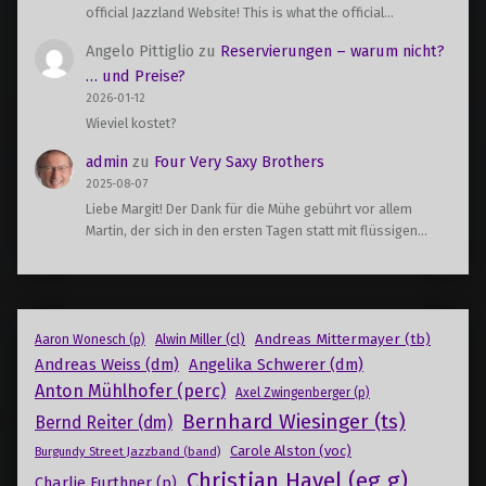
official Jazzland Website! This is what the official…
Angelo Pittiglio
zu
Reservierungen – warum nicht?
… und Preise?
2026-01-12
Wieviel kostet?
admin
zu
Four Very Saxy Brothers
2025-08-07
Liebe Margit! Der Dank für die Mühe gebührt vor allem
Martin, der sich in den ersten Tagen statt mit flüssigen…
Andreas Mittermayer (tb)
Alwin Miller (cl)
Aaron Wonesch (p)
Andreas Weiss (dm)
Angelika Schwerer (dm)
Anton Mühlhofer (perc)
Axel Zwingenberger (p)
Bernhard Wiesinger (ts)
Bernd Reiter (dm)
Carole Alston (voc)
Burgundy Street Jazzband (band)
Christian Havel (eg g)
Charlie Furthner (p)